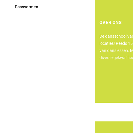
Dansvormen
OVER ONS
De dansschool van
locaties! Reeds 15
van danslessen. M
diverse gekwalific