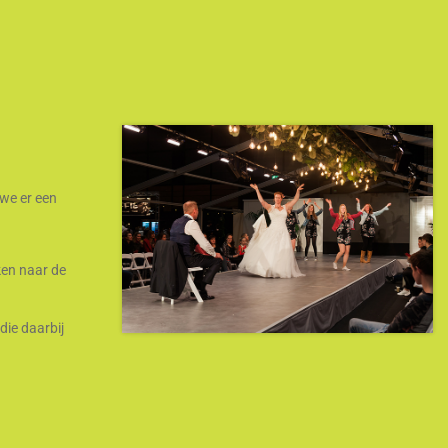
 we er een
ken naar de
die daarbij