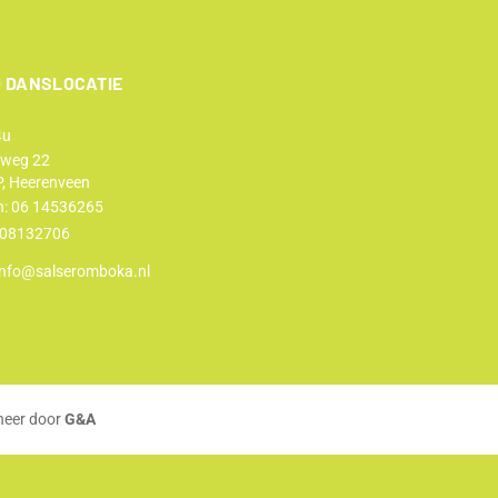
 DANSLOCATIE
4u
weg 22
, Heerenveen
n:
06 14536265
 08132706
info@salseromboka.nl
heer door
G&A