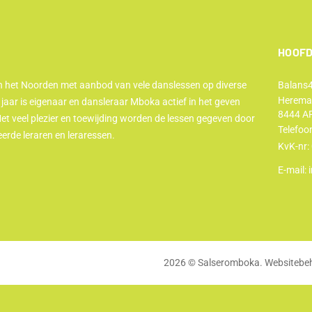
HOOFD
 het Noorden met aanbod van vele danslessen op diverse
Balans
Herema
 jaar is eigenaar en dansleraar Mboka actief in het geven
8444 AP
et veel plezier en toewijding worden de lessen gegeven door
Telefoo
eerde leraren en leraressen.
KvK-nr:
E-mail:
2026 © Salseromboka. Websitebe