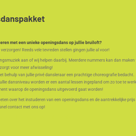
sdanspakket
tteren met een unieke openingsdans op jullie bruiloft?
verzorgen! Reeds vele tevreden stellen gingen jullie al voor!
velingsmuziek aan of wij helpen daarbij. Meerdere nummers kan dan maken
zorgt voor meer afwisseling!
 behulp van jullie privé dansleraar een prachtige choreografie bedacht.
jullie dansniveau worden er een aantal lessen ingepland om zo toe te wer
ment waarop de openingsdans uitgevoerd gaat worden!
 weten over het instuderen van een openingsdans en de aantrekkelijke prijs 
nel contact met ons op!
en voor dit arrangement? Klik dan hier!