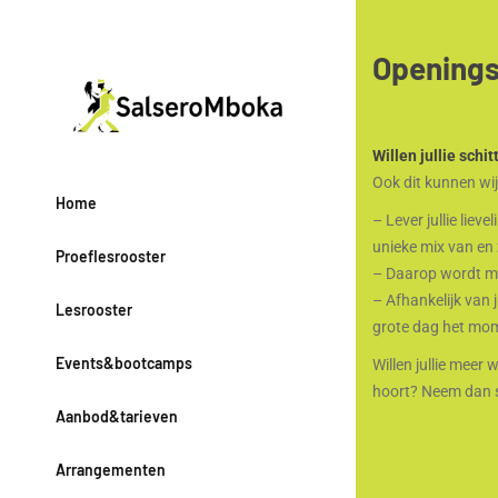
Opening
Willen jullie schi
Ook dit kunnen wij 
Home
– Lever jullie lie
unieke mix van en 
Proeflesrooster
– Daarop wordt met
– Afhankelijk van 
Lesrooster
grote dag het mo
Events&bootcamps
Willen jullie meer
hoort? Neem dan s
Aanbod&tarieven
Wil jij je aanmeld
Arrangementen